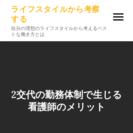
Skip
ライフスタイルから考察
to
する
content
自分の理想のライフスタイルから考えるベス
トな働き方とは
2交代の勤務体制で生じる
看護師のメリット